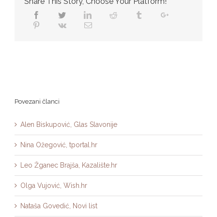
Share This Story, Choose Your Platform!
Facebook
Twitter
Linkedin
Reddit
Tumblr
Google+
Pinterest
Vk
Email
Povezani članci
Alen Biskupović, Glas Slavonije
Nina Ožegović, tportal.hr
Leo Žganec Brajša, Kazalište.hr
Olga Vujović, Wish.hr
Nataša Govedić, Novi list